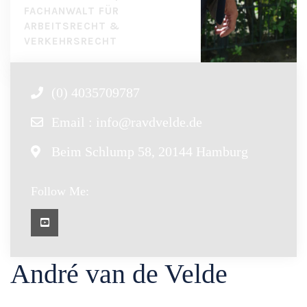
FACHANWALT FÜR
ARBEITSRECHT &
VERKEHRSRECHT
(0) 4035709787
Email :
info@ravdvelde.de
Beim Schlump 58, 20144 Hamburg
Follow Me:
André van de Velde