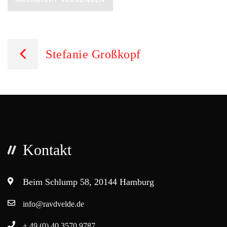
Beitragsnavigation
Stefanie Großkopf
Kontakt
Beim Schlump 58, 20144 Hamburg
info@ravdvelde.de
+ 49 (0) 40 3570 9787